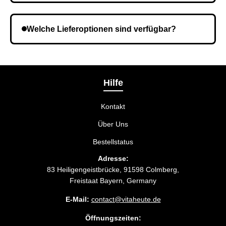
Es ist möglich, dass Sie eine falsche Telefonnummer
angegeben haben. Überprüfen Sie die Informationen
Welche Lieferoptionen sind verfügbar?
und wiederholen Sie gegebenenfalls die Bestellung.
Bei der Bestellbestätigung können Sie die
Liefermethode wählen, die am besten zu Ihnen
passt.
Hilfe
Kontakt
Über Uns
Bestellstatus
Adresse:
83 Heiligengeistbrücke, 91598 Colmberg,
Freistaat Bayern, Germany
E-Mail:
contact@vitaheute.de
Öffnungszeiten: