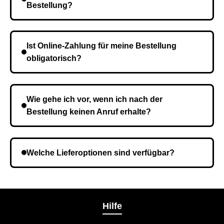
Bestellung?
Die Lieferzeit variiert je nach Ihrem Standort. Nach
Bestätigung der Bestellung senden wir sie an den
Ist Online-Zahlung für meine Bestellung
Kurierdienst und die Zeit hängt davon ab.
obligatorisch?
Nein, eine Vorauszahlung ist nicht erforderlich. Sie
zahlen den Gesamtbetrag der Bestellung bei Erhalt.
Wie gehe ich vor, wenn ich nach der
Bestellung keinen Anruf erhalte?
Es ist möglich, dass Sie eine falsche Telefonnummer
angegeben haben. Überprüfen Sie die Informationen
Welche Lieferoptionen sind verfügbar?
und wiederholen Sie gegebenenfalls die Bestellung.
Bei der Bestellbestätigung können Sie die
Liefermethode wählen, die am besten zu Ihnen
passt.
Hilfe