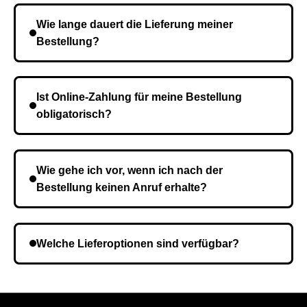
Wie lange dauert die Lieferung meiner
Bestellung?
Die Lieferzeit variiert je nach Ihrem Standort. Nach
Bestätigung der Bestellung senden wir sie an den
Ist Online-Zahlung für meine Bestellung
Kurierdienst und die Zeit hängt davon ab.
obligatorisch?
Nein, eine Vorauszahlung ist nicht erforderlich. Sie
zahlen den Gesamtbetrag der Bestellung bei Erhalt.
Wie gehe ich vor, wenn ich nach der
Bestellung keinen Anruf erhalte?
Es ist möglich, dass Sie eine falsche Telefonnummer
angegeben haben. Überprüfen Sie die Informationen
Welche Lieferoptionen sind verfügbar?
und wiederholen Sie gegebenenfalls die Bestellung.
Bei der Bestellbestätigung können Sie die
Liefermethode wählen, die am besten zu Ihnen