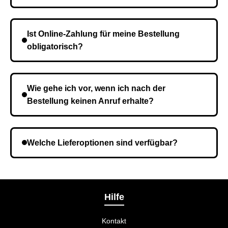
Die Lieferzeit variiert je nach Ihrem Standort. Nach
Bestätigung der Bestellung senden wir sie an den
Ist Online-Zahlung für meine Bestellung
Kurierdienst und die Zeit hängt davon ab.
obligatorisch?
Nein, eine Vorauszahlung ist nicht erforderlich. Sie
zahlen den Gesamtbetrag der Bestellung bei Erhalt.
Wie gehe ich vor, wenn ich nach der
Bestellung keinen Anruf erhalte?
Es ist möglich, dass Sie eine falsche Telefonnummer
angegeben haben. Überprüfen Sie die Informationen
Welche Lieferoptionen sind verfügbar?
und wiederholen Sie gegebenenfalls die Bestellung.
Bei der Bestellbestätigung können Sie die
Liefermethode wählen, die am besten zu Ihnen
passt.
Hilfe
Kontakt