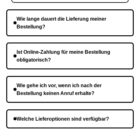
Wie lange dauert die Lieferung meiner
Bestellung?
Die Lieferzeit variiert je nach Ihrem Standort. Nach
Bestätigung der Bestellung senden wir sie an den
Ist Online-Zahlung für meine Bestellung
Kurierdienst und die Zeit hängt davon ab.
obligatorisch?
Nein, eine Vorauszahlung ist nicht erforderlich. Sie
zahlen den Gesamtbetrag der Bestellung bei Erhalt.
Wie gehe ich vor, wenn ich nach der
Bestellung keinen Anruf erhalte?
Es ist möglich, dass Sie eine falsche Telefonnummer
angegeben haben. Überprüfen Sie die Informationen
Welche Lieferoptionen sind verfügbar?
und wiederholen Sie gegebenenfalls die Bestellung.
Bei der Bestellbestätigung können Sie die