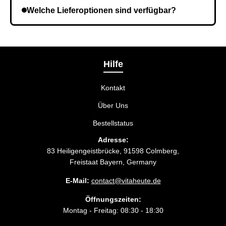
angegeben haben. Überprüfen Sie die Informationen
Welche Lieferoptionen sind verfügbar?
und wiederholen Sie gegebenenfalls die Bestellung.
Bei der Bestellbestätigung können Sie die
Liefermethode wählen, die am besten zu Ihnen
passt.
Hilfe
Kontakt
Über Uns
Bestellstatus
Adresse:
83 Heiligengeistbrücke, 91598 Colmberg,
Freistaat Bayern, Germany
E-Mail:
contact@vitaheute.de
Öffnungszeiten:
Montag - Freitag: 08:30 - 18:30