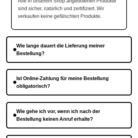
Alle in unserem Shop angebotenen Produkte
sind sicher, natürlich und zertifiziert. Wir
verkaufen keine gefälschten Produkte.
Wie lange dauert die Lieferung meiner
Bestellung?
Die Lieferzeit variiert je nach Ihrem Standort. Nach
Bestätigung der Bestellung senden wir sie an den
Ist Online-Zahlung für meine Bestellung
Kurierdienst und die Zeit hängt davon ab.
obligatorisch?
Nein, eine Vorauszahlung ist nicht erforderlich. Sie
zahlen den Gesamtbetrag der Bestellung bei Erhalt.
Wie gehe ich vor, wenn ich nach der
Bestellung keinen Anruf erhalte?
Es ist möglich, dass Sie eine falsche Telefonnummer