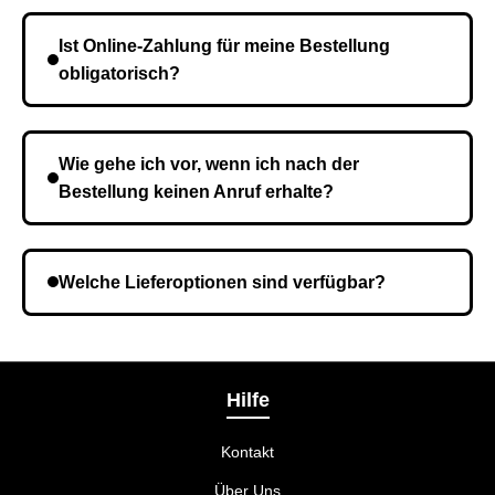
Die Lieferzeit variiert je nach Ihrem Standort. Nach
Bestätigung der Bestellung senden wir sie an den
Ist Online-Zahlung für meine Bestellung
Kurierdienst und die Zeit hängt davon ab.
obligatorisch?
Nein, eine Vorauszahlung ist nicht erforderlich. Sie
zahlen den Gesamtbetrag der Bestellung bei Erhalt.
Wie gehe ich vor, wenn ich nach der
Bestellung keinen Anruf erhalte?
Es ist möglich, dass Sie eine falsche Telefonnummer
angegeben haben. Überprüfen Sie die Informationen
Welche Lieferoptionen sind verfügbar?
und wiederholen Sie gegebenenfalls die Bestellung.
Bei der Bestellbestätigung können Sie die
Liefermethode wählen, die am besten zu Ihnen
passt.
Hilfe
Kontakt
Über Uns