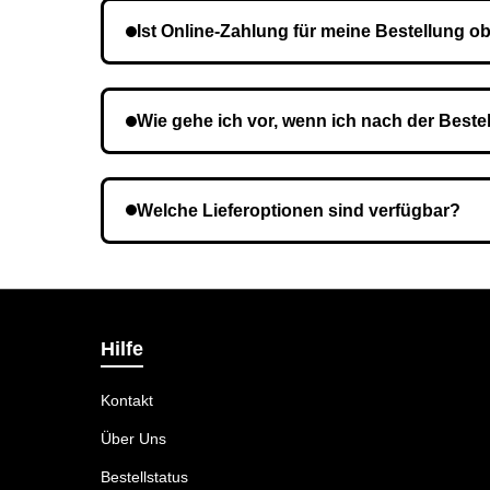
Ist Online-Zahlung für meine Bestellung ob
Nein, eine Vorauszahlung ist nicht erforderlich.
Wie gehe ich vor, wenn ich nach der Beste
Es ist möglich, dass Sie eine falsche Telefon
Welche Lieferoptionen sind verfügbar?
Bei der Bestellbestätigung können Sie die Lief
Hilfe
Kontakt
Über Uns
Bestellstatus