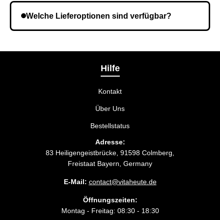
angegeben haben. Überprüfen Sie die Informationen
Welche Lieferoptionen sind verfügbar?
und wiederholen Sie gegebenenfalls die Bestellung.
Bei der Bestellbestätigung können Sie die
Liefermethode wählen, die am besten zu Ihnen
passt.
Hilfe
Kontakt
Über Uns
Bestellstatus
Adresse:
83 Heiligengeistbrücke, 91598 Colmberg,
Freistaat Bayern, Germany
E-Mail:
contact@vitaheute.de
Öffnungszeiten:
Montag - Freitag: 08:30 - 18:30