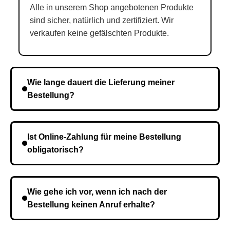
Alle in unserem Shop angebotenen Produkte
sind sicher, natürlich und zertifiziert. Wir
verkaufen keine gefälschten Produkte.
Wie lange dauert die Lieferung meiner
Bestellung?
Die Lieferzeit variiert je nach Ihrem Standort. Nach
Bestätigung der Bestellung senden wir sie an den
Ist Online-Zahlung für meine Bestellung
Kurierdienst und die Zeit hängt davon ab.
obligatorisch?
Nein, eine Vorauszahlung ist nicht erforderlich. Sie
zahlen den Gesamtbetrag der Bestellung bei Erhalt.
Wie gehe ich vor, wenn ich nach der
Bestellung keinen Anruf erhalte?
Es ist möglich, dass Sie eine falsche Telefonnummer