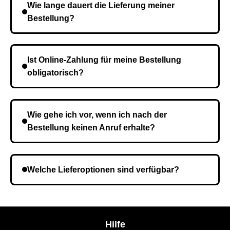
Wie lange dauert die Lieferung meiner
Bestellung?
Die Lieferzeit variiert je nach Ihrem Standort. Nach
Bestätigung der Bestellung senden wir sie an den
Ist Online-Zahlung für meine Bestellung
Kurierdienst und die Zeit hängt davon ab.
obligatorisch?
Nein, eine Vorauszahlung ist nicht erforderlich. Sie
zahlen den Gesamtbetrag der Bestellung bei Erhalt.
Wie gehe ich vor, wenn ich nach der
Bestellung keinen Anruf erhalte?
Es ist möglich, dass Sie eine falsche Telefonnummer
angegeben haben. Überprüfen Sie die Informationen
Welche Lieferoptionen sind verfügbar?
und wiederholen Sie gegebenenfalls die Bestellung.
Bei der Bestellbestätigung können Sie die
Liefermethode wählen, die am besten zu Ihnen
passt.
Hilfe