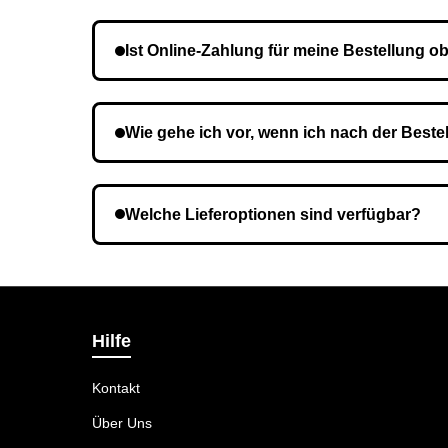
Die Lieferzeit variiert je nach Ihrem Standort. 
Ist Online-Zahlung für meine Bestellung ob
Nein, eine Vorauszahlung ist nicht erforderlich.
Wie gehe ich vor, wenn ich nach der Beste
Es ist möglich, dass Sie eine falsche Telefon
Welche Lieferoptionen sind verfügbar?
Bei der Bestellbestätigung können Sie die Lief
Hilfe
Kontakt
Über Uns