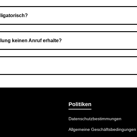
Nach Bestätigung der Bestellung senden wir sie an den Kurierdie
ligatorisch?
 Sie zahlen den Gesamtbetrag der Bestellung bei Erhalt.
llung keinen Anruf erhalte?
nummer angegeben haben. Überprüfen Sie die Informationen und 
ermethode wählen, die am besten zu Ihnen passt.
Politiken
Datenschutzbestimmungen
Allgemeine Geschäftsbedingungen