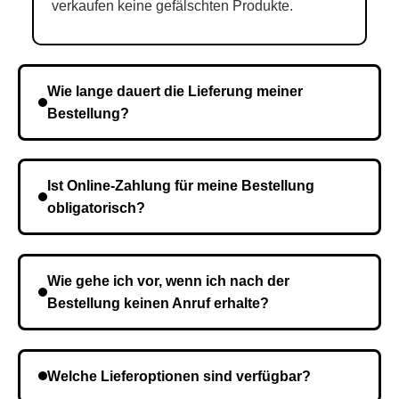
verkaufen keine gefälschten Produkte.
Wie lange dauert die Lieferung meiner
Bestellung?
Die Lieferzeit variiert je nach Ihrem Standort. Nach
Bestätigung der Bestellung senden wir sie an den
Ist Online-Zahlung für meine Bestellung
Kurierdienst und die Zeit hängt davon ab.
obligatorisch?
Nein, eine Vorauszahlung ist nicht erforderlich. Sie
zahlen den Gesamtbetrag der Bestellung bei Erhalt.
Wie gehe ich vor, wenn ich nach der
Bestellung keinen Anruf erhalte?
Es ist möglich, dass Sie eine falsche Telefonnummer
angegeben haben. Überprüfen Sie die Informationen
Welche Lieferoptionen sind verfügbar?
und wiederholen Sie gegebenenfalls die Bestellung.