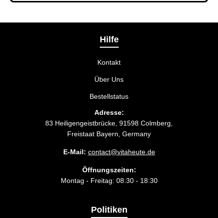
Bei der Bestellbestätigung können Sie die
Liefermethode wählen, die am besten zu Ihnen
passt.
Hilfe
Kontakt
Über Uns
Bestellstatus
Adresse:
83 Heiligengeistbrücke, 91598 Colmberg,
Freistaat Bayern, Germany
E-Mail:
contact@vitaheute.de
Öffnungszeiten:
Montag - Freitag: 08:30 - 18:30
Politiken