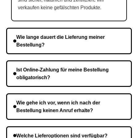
verkaufen keine gefälschten Produkte.
Wie lange dauert die Lieferung meiner
Bestellung?
Die Lieferzeit variiert je nach Ihrem Standort. Nach
Bestätigung der Bestellung senden wir sie an den
Ist Online-Zahlung für meine Bestellung
Kurierdienst und die Zeit hängt davon ab.
obligatorisch?
Nein, eine Vorauszahlung ist nicht erforderlich. Sie
zahlen den Gesamtbetrag der Bestellung bei Erhalt.
Wie gehe ich vor, wenn ich nach der
Bestellung keinen Anruf erhalte?
Es ist möglich, dass Sie eine falsche Telefonnummer
angegeben haben. Überprüfen Sie die Informationen
Welche Lieferoptionen sind verfügbar?