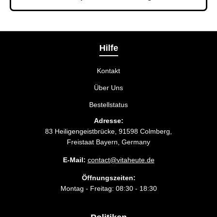
und wiederholen Sie gegebenenfalls die Bestellung.
Bei der Bestellbestätigung können Sie die
Liefermethode wählen, die am besten zu Ihnen
passt.
Hilfe
Kontakt
Über Uns
Bestellstatus
Adresse:
83 Heiligengeistbrücke, 91598 Colmberg,
Freistaat Bayern, Germany
E-Mail:
contact@vitaheute.de
Öffnungszeiten:
Montag - Freitag: 08:30 - 18:30