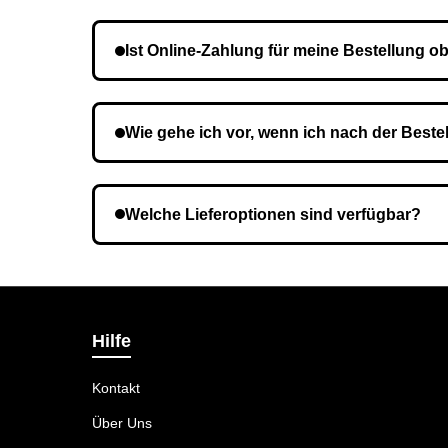
Die Lieferzeit variiert je nach Ihrem Standort. 
Ist Online-Zahlung für meine Bestellung ob
Nein, eine Vorauszahlung ist nicht erforderlich.
Wie gehe ich vor, wenn ich nach der Beste
Es ist möglich, dass Sie eine falsche Telefon
Welche Lieferoptionen sind verfügbar?
Bei der Bestellbestätigung können Sie die Lief
Hilfe
Kontakt
Über Uns