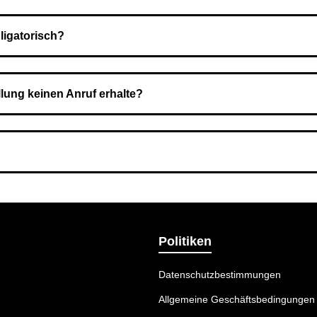
Nach Bestätigung der Bestellung senden wir sie an den Kurierdie
ligatorisch?
 Sie zahlen den Gesamtbetrag der Bestellung bei Erhalt.
llung keinen Anruf erhalte?
nummer angegeben haben. Überprüfen Sie die Informationen und 
ermethode wählen, die am besten zu Ihnen passt.
Politiken
Datenschutzbestimmungen
Allgemeine Geschäftsbedingungen