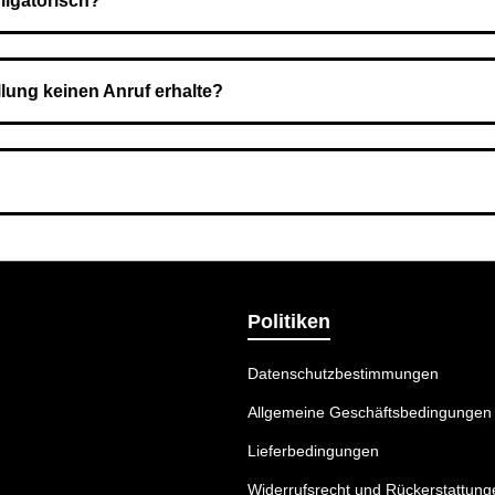
ligatorisch?
 Sie zahlen den Gesamtbetrag der Bestellung bei Erhalt.
llung keinen Anruf erhalte?
nummer angegeben haben. Überprüfen Sie die Informationen und 
ermethode wählen, die am besten zu Ihnen passt.
Politiken
Datenschutzbestimmungen
Allgemeine Geschäftsbedingungen
Lieferbedingungen
Widerrufsrecht und Rückerstattung