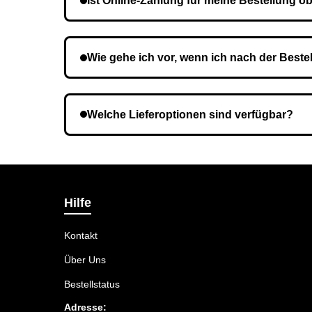
Ist Online-Zahlung für meine Bestellung ob
Nein, eine Vorauszahlung ist nicht erforderlich.
Wie gehe ich vor, wenn ich nach der Beste
Es ist möglich, dass Sie eine falsche Telefon
Welche Lieferoptionen sind verfügbar?
Bei der Bestellbestätigung können Sie die Lief
Hilfe
Kontakt
Über Uns
Bestellstatus
Adresse: