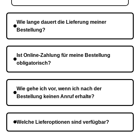
Wie lange dauert die Lieferung meiner
Bestellung?
Die Lieferzeit variiert je nach Ihrem Standort. Nach
Bestätigung der Bestellung senden wir sie an den
Ist Online-Zahlung für meine Bestellung
Kurierdienst und die Zeit hängt davon ab.
obligatorisch?
Nein, eine Vorauszahlung ist nicht erforderlich. Sie
zahlen den Gesamtbetrag der Bestellung bei Erhalt.
Wie gehe ich vor, wenn ich nach der
Bestellung keinen Anruf erhalte?
Es ist möglich, dass Sie eine falsche Telefonnummer
angegeben haben. Überprüfen Sie die Informationen
Welche Lieferoptionen sind verfügbar?
und wiederholen Sie gegebenenfalls die Bestellung.
Bei der Bestellbestätigung können Sie die