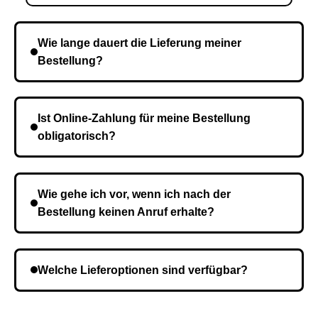
Wie lange dauert die Lieferung meiner
Bestellung?
Die Lieferzeit variiert je nach Ihrem Standort. Nach
Bestätigung der Bestellung senden wir sie an den
Ist Online-Zahlung für meine Bestellung
Kurierdienst und die Zeit hängt davon ab.
obligatorisch?
Nein, eine Vorauszahlung ist nicht erforderlich. Sie
zahlen den Gesamtbetrag der Bestellung bei Erhalt.
Wie gehe ich vor, wenn ich nach der
Bestellung keinen Anruf erhalte?
Es ist möglich, dass Sie eine falsche Telefonnummer
angegeben haben. Überprüfen Sie die Informationen
Welche Lieferoptionen sind verfügbar?
und wiederholen Sie gegebenenfalls die Bestellung.
Bei der Bestellbestätigung können Sie die