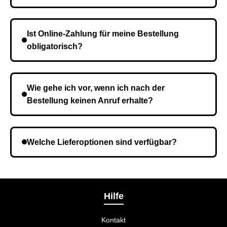
Die Lieferzeit variiert je nach Ihrem Standort. Nach
Bestätigung der Bestellung senden wir sie an den
Ist Online-Zahlung für meine Bestellung
Kurierdienst und die Zeit hängt davon ab.
obligatorisch?
Nein, eine Vorauszahlung ist nicht erforderlich. Sie
zahlen den Gesamtbetrag der Bestellung bei Erhalt.
Wie gehe ich vor, wenn ich nach der
Bestellung keinen Anruf erhalte?
Es ist möglich, dass Sie eine falsche Telefonnummer
angegeben haben. Überprüfen Sie die Informationen
Welche Lieferoptionen sind verfügbar?
und wiederholen Sie gegebenenfalls die Bestellung.
Bei der Bestellbestätigung können Sie die
Liefermethode wählen, die am besten zu Ihnen
passt.
Hilfe
Kontakt