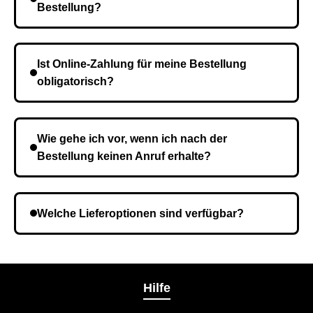
Bestellung?
Die Lieferzeit variiert je nach Ihrem Standort. Nach
Bestätigung der Bestellung senden wir sie an den
Ist Online-Zahlung für meine Bestellung
Kurierdienst und die Zeit hängt davon ab.
obligatorisch?
Nein, eine Vorauszahlung ist nicht erforderlich. Sie
zahlen den Gesamtbetrag der Bestellung bei Erhalt.
Wie gehe ich vor, wenn ich nach der
Bestellung keinen Anruf erhalte?
Es ist möglich, dass Sie eine falsche Telefonnummer
angegeben haben. Überprüfen Sie die Informationen
Welche Lieferoptionen sind verfügbar?
und wiederholen Sie gegebenenfalls die Bestellung.
Bei der Bestellbestätigung können Sie die
Liefermethode wählen, die am besten zu Ihnen
passt.
Hilfe