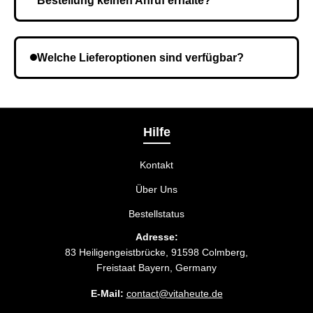
Bestellung keinen Anruf erhalte?
Es ist möglich, dass Sie eine falsche Telefonnummer
angegeben haben. Überprüfen Sie die Informationen
Welche Lieferoptionen sind verfügbar?
und wiederholen Sie gegebenenfalls die Bestellung.
Bei der Bestellbestätigung können Sie die
Liefermethode wählen, die am besten zu Ihnen
passt.
Hilfe
Kontakt
Über Uns
Bestellstatus
Adresse:
83 Heiligengeistbrücke, 91598 Colmberg,
Freistaat Bayern, Germany
E-Mail:
contact@vitaheute.de