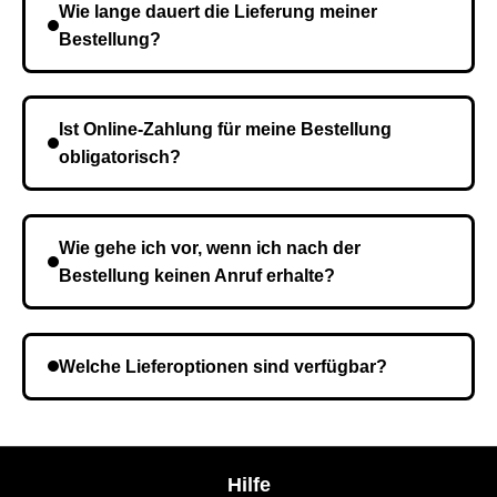
Wie lange dauert die Lieferung meiner
Bestellung?
Die Lieferzeit variiert je nach Ihrem Standort. Nach
Bestätigung der Bestellung senden wir sie an den
Ist Online-Zahlung für meine Bestellung
Kurierdienst und die Zeit hängt davon ab.
obligatorisch?
Nein, eine Vorauszahlung ist nicht erforderlich. Sie
zahlen den Gesamtbetrag der Bestellung bei Erhalt.
Wie gehe ich vor, wenn ich nach der
Bestellung keinen Anruf erhalte?
Es ist möglich, dass Sie eine falsche Telefonnummer
angegeben haben. Überprüfen Sie die Informationen
Welche Lieferoptionen sind verfügbar?
und wiederholen Sie gegebenenfalls die Bestellung.
Bei der Bestellbestätigung können Sie die
Liefermethode wählen, die am besten zu Ihnen
passt.
Hilfe