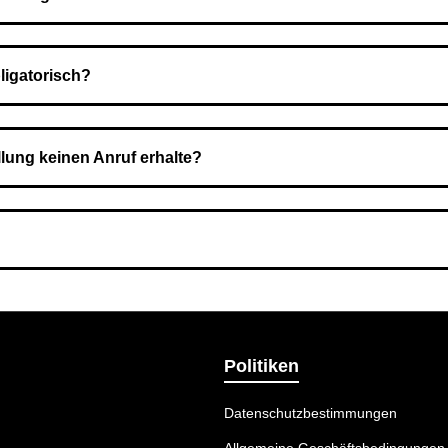
Nach Bestätigung der Bestellung senden wir sie an den Kurierdie
ligatorisch?
 Sie zahlen den Gesamtbetrag der Bestellung bei Erhalt.
llung keinen Anruf erhalte?
nummer angegeben haben. Überprüfen Sie die Informationen und 
ermethode wählen, die am besten zu Ihnen passt.
Politiken
Datenschutzbestimmungen
Allgemeine Geschäftsbedingungen