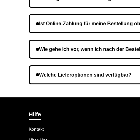
Die Lieferzeit variiert je nach Ihrem Standort. 
Ist Online-Zahlung für meine Bestellung ob
Nein, eine Vorauszahlung ist nicht erforderlich.
Wie gehe ich vor, wenn ich nach der Beste
Es ist möglich, dass Sie eine falsche Telefon
Welche Lieferoptionen sind verfügbar?
Bei der Bestellbestätigung können Sie die Lief
Hilfe
Kontakt
Über Uns