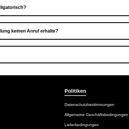
ligatorisch?
 Sie zahlen den Gesamtbetrag der Bestellung bei Erhalt.
llung keinen Anruf erhalte?
nummer angegeben haben. Überprüfen Sie die Informationen und 
ermethode wählen, die am besten zu Ihnen passt.
Politiken
Datenschutzbestimmungen
Allgemeine Geschäftsbedingungen
Lieferbedingungen