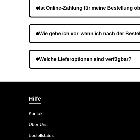
Ist Online-Zahlung für meine Bestellung ob
Nein, eine Vorauszahlung ist nicht erforderlich.
Wie gehe ich vor, wenn ich nach der Beste
Es ist möglich, dass Sie eine falsche Telefon
Welche Lieferoptionen sind verfügbar?
Bei der Bestellbestätigung können Sie die Lief
Hilfe
Kontakt
Über Uns
Bestellstatus