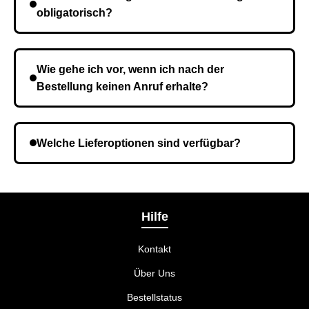
Kurierdienst und die Zeit hängt davon ab.
obligatorisch?
Nein, eine Vorauszahlung ist nicht erforderlich. Sie
zahlen den Gesamtbetrag der Bestellung bei Erhalt.
Wie gehe ich vor, wenn ich nach der
Bestellung keinen Anruf erhalte?
Es ist möglich, dass Sie eine falsche Telefonnummer
angegeben haben. Überprüfen Sie die Informationen
Welche Lieferoptionen sind verfügbar?
und wiederholen Sie gegebenenfalls die Bestellung.
Bei der Bestellbestätigung können Sie die
Liefermethode wählen, die am besten zu Ihnen
passt.
Hilfe
Kontakt
Über Uns
Bestellstatus