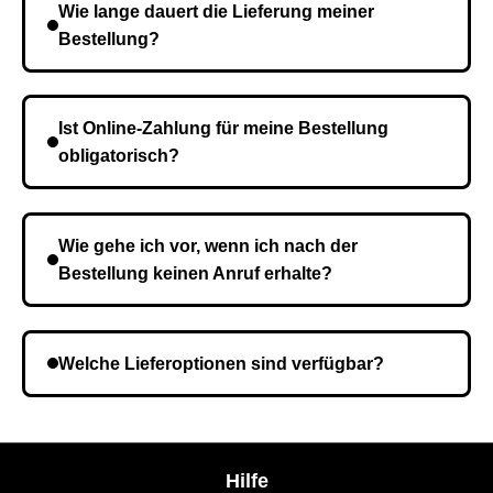
Wie lange dauert die Lieferung meiner
Bestellung?
Die Lieferzeit variiert je nach Ihrem Standort. Nach
Bestätigung der Bestellung senden wir sie an den
Ist Online-Zahlung für meine Bestellung
Kurierdienst und die Zeit hängt davon ab.
obligatorisch?
Nein, eine Vorauszahlung ist nicht erforderlich. Sie
zahlen den Gesamtbetrag der Bestellung bei Erhalt.
Wie gehe ich vor, wenn ich nach der
Bestellung keinen Anruf erhalte?
Es ist möglich, dass Sie eine falsche Telefonnummer
angegeben haben. Überprüfen Sie die Informationen
Welche Lieferoptionen sind verfügbar?
und wiederholen Sie gegebenenfalls die Bestellung.
Bei der Bestellbestätigung können Sie die
Liefermethode wählen, die am besten zu Ihnen
passt.
Hilfe