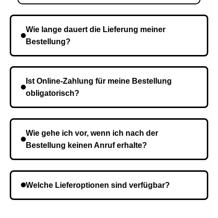
Wie lange dauert die Lieferung meiner
Bestellung?
Die Lieferzeit variiert je nach Ihrem Standort. Nach
Bestätigung der Bestellung senden wir sie an den
Ist Online-Zahlung für meine Bestellung
Kurierdienst und die Zeit hängt davon ab.
obligatorisch?
Nein, eine Vorauszahlung ist nicht erforderlich. Sie
zahlen den Gesamtbetrag der Bestellung bei Erhalt.
Wie gehe ich vor, wenn ich nach der
Bestellung keinen Anruf erhalte?
Es ist möglich, dass Sie eine falsche Telefonnummer
angegeben haben. Überprüfen Sie die Informationen
Welche Lieferoptionen sind verfügbar?
und wiederholen Sie gegebenenfalls die Bestellung.
Bei der Bestellbestätigung können Sie die