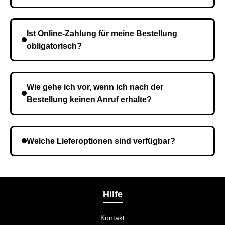
Die Lieferzeit variiert je nach Ihrem Standort. Nach
Bestätigung der Bestellung senden wir sie an den
Ist Online-Zahlung für meine Bestellung
Kurierdienst und die Zeit hängt davon ab.
obligatorisch?
Nein, eine Vorauszahlung ist nicht erforderlich. Sie
zahlen den Gesamtbetrag der Bestellung bei Erhalt.
Wie gehe ich vor, wenn ich nach der
Bestellung keinen Anruf erhalte?
Es ist möglich, dass Sie eine falsche Telefonnummer
angegeben haben. Überprüfen Sie die Informationen
Welche Lieferoptionen sind verfügbar?
und wiederholen Sie gegebenenfalls die Bestellung.
Bei der Bestellbestätigung können Sie die
Liefermethode wählen, die am besten zu Ihnen
passt.
Hilfe
Kontakt