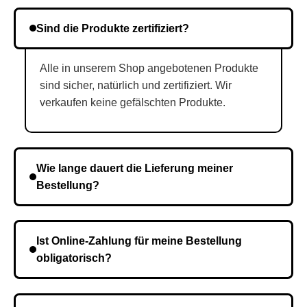
Sind die Produkte zertifiziert?
Alle in unserem Shop angebotenen Produkte
sind sicher, natürlich und zertifiziert. Wir
verkaufen keine gefälschten Produkte.
Wie lange dauert die Lieferung meiner
Bestellung?
Die Lieferzeit variiert je nach Ihrem Standort. Nach
Bestätigung der Bestellung senden wir sie an den
Ist Online-Zahlung für meine Bestellung
Kurierdienst und die Zeit hängt davon ab.
obligatorisch?
Nein, eine Vorauszahlung ist nicht erforderlich. Sie
zahlen den Gesamtbetrag der Bestellung bei Erhalt.