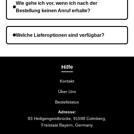
Wie gehe ich vor, wenn ich nach der
Bestellung keinen Anruf erhalte?
Es ist möglich, dass Sie eine falsche Telefonnummer
angegeben haben. Überprüfen Sie die Informationen
Welche Lieferoptionen sind verfügbar?
und wiederholen Sie gegebenenfalls die Bestellung.
Bei der Bestellbestätigung können Sie die
Liefermethode wählen, die am besten zu Ihnen
passt.
Hilfe
Kontakt
Über Uns
Bestellstatus
Adresse:
83 Heiligengeistbrücke, 91598 Colmberg,
Freistaat Bayern, Germany