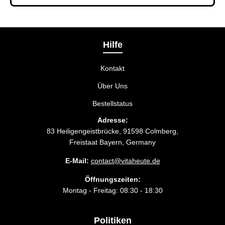
Bei der Bestellbestätigung können Sie die
Liefermethode wählen, die am besten zu Ihnen
passt.
Hilfe
Kontakt
Über Uns
Bestellstatus
Adresse:
83 Heiligengeistbrücke, 91598 Colmberg,
Freistaat Bayern, Germany
E-Mail:
contact@vitaheute.de
Öffnungszeiten:
Montag - Freitag: 08:30 - 18:30
Politiken