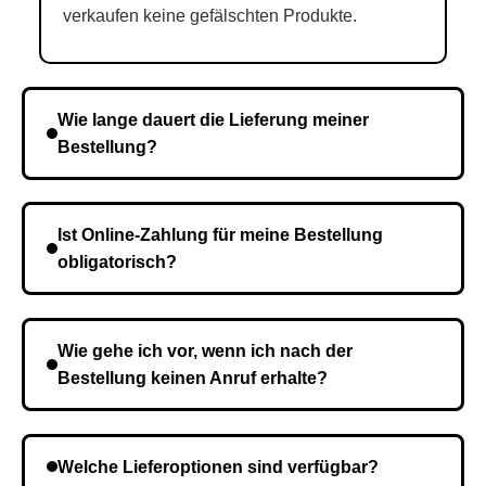
verkaufen keine gefälschten Produkte.
Wie lange dauert die Lieferung meiner
Bestellung?
Die Lieferzeit variiert je nach Ihrem Standort. Nach
Bestätigung der Bestellung senden wir sie an den
Ist Online-Zahlung für meine Bestellung
Kurierdienst und die Zeit hängt davon ab.
obligatorisch?
Nein, eine Vorauszahlung ist nicht erforderlich. Sie
zahlen den Gesamtbetrag der Bestellung bei Erhalt.
Wie gehe ich vor, wenn ich nach der
Bestellung keinen Anruf erhalte?
Es ist möglich, dass Sie eine falsche Telefonnummer
angegeben haben. Überprüfen Sie die Informationen
Welche Lieferoptionen sind verfügbar?
und wiederholen Sie gegebenenfalls die Bestellung.