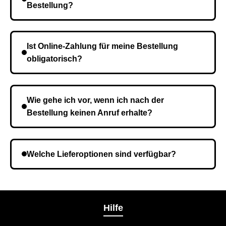
Bestellung?
Die Lieferzeit variiert je nach Ihrem Standort. Nach
Bestätigung der Bestellung senden wir sie an den
Ist Online-Zahlung für meine Bestellung
Kurierdienst und die Zeit hängt davon ab.
obligatorisch?
Nein, eine Vorauszahlung ist nicht erforderlich. Sie
zahlen den Gesamtbetrag der Bestellung bei Erhalt.
Wie gehe ich vor, wenn ich nach der
Bestellung keinen Anruf erhalte?
Es ist möglich, dass Sie eine falsche Telefonnummer
angegeben haben. Überprüfen Sie die Informationen
Welche Lieferoptionen sind verfügbar?
und wiederholen Sie gegebenenfalls die Bestellung.
Bei der Bestellbestätigung können Sie die
Liefermethode wählen, die am besten zu Ihnen
passt.
Hilfe