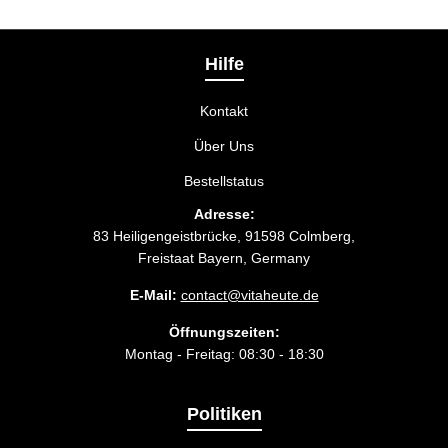
Bei der Bestellbestätigung können Sie die
Liefermethode wählen, die am besten zu Ihnen
passt.
Hilfe
Kontakt
Über Uns
Bestellstatus
Adresse:
83 Heiligengeistbrücke, 91598 Colmberg,
Freistaat Bayern, Germany
E-Mail:
contact@vitaheute.de
Öffnungszeiten:
Montag - Freitag: 08:30 - 18:30
Politiken