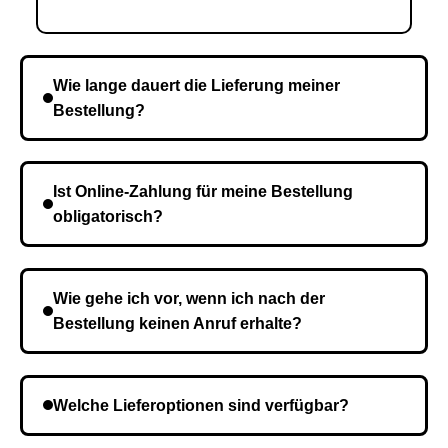
Wie lange dauert die Lieferung meiner
Bestellung?
Die Lieferzeit variiert je nach Ihrem Standort. Nach
Bestätigung der Bestellung senden wir sie an den
Ist Online-Zahlung für meine Bestellung
Kurierdienst und die Zeit hängt davon ab.
obligatorisch?
Nein, eine Vorauszahlung ist nicht erforderlich. Sie
zahlen den Gesamtbetrag der Bestellung bei Erhalt.
Wie gehe ich vor, wenn ich nach der
Bestellung keinen Anruf erhalte?
Es ist möglich, dass Sie eine falsche Telefonnummer
angegeben haben. Überprüfen Sie die Informationen
Welche Lieferoptionen sind verfügbar?
und wiederholen Sie gegebenenfalls die Bestellung.