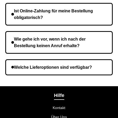
Die Lieferzeit variiert je nach Ihrem Standort. Nach
Bestätigung der Bestellung senden wir sie an den
Ist Online-Zahlung für meine Bestellung
Kurierdienst und die Zeit hängt davon ab.
obligatorisch?
Nein, eine Vorauszahlung ist nicht erforderlich. Sie
zahlen den Gesamtbetrag der Bestellung bei Erhalt.
Wie gehe ich vor, wenn ich nach der
Bestellung keinen Anruf erhalte?
Es ist möglich, dass Sie eine falsche Telefonnummer
angegeben haben. Überprüfen Sie die Informationen
Welche Lieferoptionen sind verfügbar?
und wiederholen Sie gegebenenfalls die Bestellung.
Bei der Bestellbestätigung können Sie die
Liefermethode wählen, die am besten zu Ihnen
passt.
Hilfe
Kontakt
Über Uns