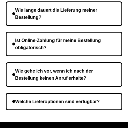
Wie lange dauert die Lieferung meiner
Bestellung?
Die Lieferzeit variiert je nach Ihrem Standort. Nach
Bestätigung der Bestellung senden wir sie an den
Ist Online-Zahlung für meine Bestellung
Kurierdienst und die Zeit hängt davon ab.
obligatorisch?
Nein, eine Vorauszahlung ist nicht erforderlich. Sie
zahlen den Gesamtbetrag der Bestellung bei Erhalt.
Wie gehe ich vor, wenn ich nach der
Bestellung keinen Anruf erhalte?
Es ist möglich, dass Sie eine falsche Telefonnummer
angegeben haben. Überprüfen Sie die Informationen
Welche Lieferoptionen sind verfügbar?
und wiederholen Sie gegebenenfalls die Bestellung.
Bei der Bestellbestätigung können Sie die
Liefermethode wählen, die am besten zu Ihnen