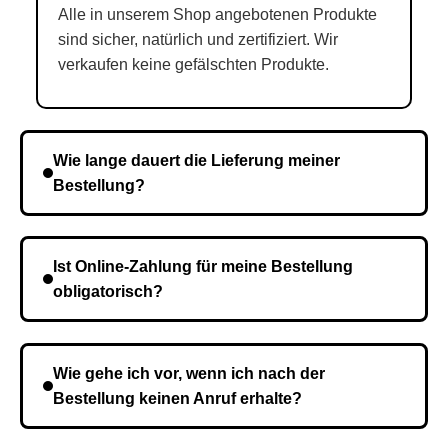
Alle in unserem Shop angebotenen Produkte
sind sicher, natürlich und zertifiziert. Wir
verkaufen keine gefälschten Produkte.
Wie lange dauert die Lieferung meiner
Bestellung?
Die Lieferzeit variiert je nach Ihrem Standort. Nach
Bestätigung der Bestellung senden wir sie an den
Ist Online-Zahlung für meine Bestellung
Kurierdienst und die Zeit hängt davon ab.
obligatorisch?
Nein, eine Vorauszahlung ist nicht erforderlich. Sie
zahlen den Gesamtbetrag der Bestellung bei Erhalt.
Wie gehe ich vor, wenn ich nach der
Bestellung keinen Anruf erhalte?
Es ist möglich, dass Sie eine falsche Telefonnummer