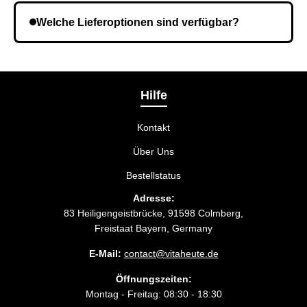
angegeben haben. Überprüfen Sie die Informationen
Welche Lieferoptionen sind verfügbar?
und wiederholen Sie gegebenenfalls die Bestellung.
Bei der Bestellbestätigung können Sie die
Liefermethode wählen, die am besten zu Ihnen
passt.
Hilfe
Kontakt
Über Uns
Bestellstatus
Adresse:
83 Heiligengeistbrücke, 91598 Colmberg,
Freistaat Bayern, Germany
E-Mail:
contact@vitaheute.de
Öffnungszeiten:
Montag - Freitag: 08:30 - 18:30