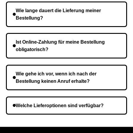
Wie lange dauert die Lieferung meiner
Bestellung?
Die Lieferzeit variiert je nach Ihrem Standort. Nach
Bestätigung der Bestellung senden wir sie an den
Ist Online-Zahlung für meine Bestellung
Kurierdienst und die Zeit hängt davon ab.
obligatorisch?
Nein, eine Vorauszahlung ist nicht erforderlich. Sie
zahlen den Gesamtbetrag der Bestellung bei Erhalt.
Wie gehe ich vor, wenn ich nach der
Bestellung keinen Anruf erhalte?
Es ist möglich, dass Sie eine falsche Telefonnummer
angegeben haben. Überprüfen Sie die Informationen
Welche Lieferoptionen sind verfügbar?
und wiederholen Sie gegebenenfalls die Bestellung.
Bei der Bestellbestätigung können Sie die
Liefermethode wählen, die am besten zu Ihnen