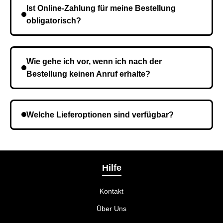
Bestätigung der Bestellung senden wir sie an den
Ist Online-Zahlung für meine Bestellung
Kurierdienst und die Zeit hängt davon ab.
obligatorisch?
Nein, eine Vorauszahlung ist nicht erforderlich. Sie
zahlen den Gesamtbetrag der Bestellung bei Erhalt.
Wie gehe ich vor, wenn ich nach der
Bestellung keinen Anruf erhalte?
Es ist möglich, dass Sie eine falsche Telefonnummer
angegeben haben. Überprüfen Sie die Informationen
Welche Lieferoptionen sind verfügbar?
und wiederholen Sie gegebenenfalls die Bestellung.
Bei der Bestellbestätigung können Sie die
Liefermethode wählen, die am besten zu Ihnen
passt.
Hilfe
Kontakt
Über Uns