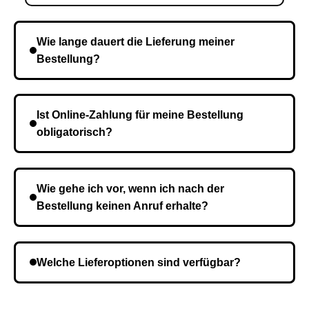
Wie lange dauert die Lieferung meiner
Bestellung?
Die Lieferzeit variiert je nach Ihrem Standort. Nach
Bestätigung der Bestellung senden wir sie an den
Ist Online-Zahlung für meine Bestellung
Kurierdienst und die Zeit hängt davon ab.
obligatorisch?
Nein, eine Vorauszahlung ist nicht erforderlich. Sie
zahlen den Gesamtbetrag der Bestellung bei Erhalt.
Wie gehe ich vor, wenn ich nach der
Bestellung keinen Anruf erhalte?
Es ist möglich, dass Sie eine falsche Telefonnummer
angegeben haben. Überprüfen Sie die Informationen
Welche Lieferoptionen sind verfügbar?
und wiederholen Sie gegebenenfalls die Bestellung.
Bei der Bestellbestätigung können Sie die