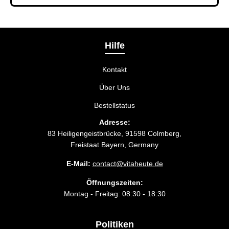
Bei der Bestellbestätigung können Sie die
Liefermethode wählen, die am besten zu Ihnen
passt.
Hilfe
Kontakt
Über Uns
Bestellstatus
Adresse:
83 Heiligengeistbrücke, 91598 Colmberg,
Freistaat Bayern, Germany
E-Mail:
contact@vitaheute.de
Öffnungszeiten:
Montag - Freitag: 08:30 - 18:30
Politiken