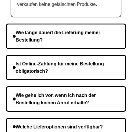
verkaufen keine gefälschten Produkte.
Wie lange dauert die Lieferung meiner
Bestellung?
Die Lieferzeit variiert je nach Ihrem Standort. Nach
Bestätigung der Bestellung senden wir sie an den
Ist Online-Zahlung für meine Bestellung
Kurierdienst und die Zeit hängt davon ab.
obligatorisch?
Nein, eine Vorauszahlung ist nicht erforderlich. Sie
zahlen den Gesamtbetrag der Bestellung bei Erhalt.
Wie gehe ich vor, wenn ich nach der
Bestellung keinen Anruf erhalte?
Es ist möglich, dass Sie eine falsche Telefonnummer
angegeben haben. Überprüfen Sie die Informationen
Welche Lieferoptionen sind verfügbar?
und wiederholen Sie gegebenenfalls die Bestellung.