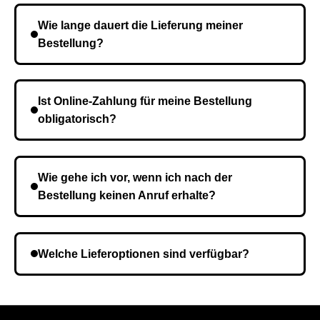
Wie lange dauert die Lieferung meiner
Bestellung?
Die Lieferzeit variiert je nach Ihrem Standort. Nach
Bestätigung der Bestellung senden wir sie an den
Ist Online-Zahlung für meine Bestellung
Kurierdienst und die Zeit hängt davon ab.
obligatorisch?
Nein, eine Vorauszahlung ist nicht erforderlich. Sie
zahlen den Gesamtbetrag der Bestellung bei Erhalt.
Wie gehe ich vor, wenn ich nach der
Bestellung keinen Anruf erhalte?
Es ist möglich, dass Sie eine falsche Telefonnummer
angegeben haben. Überprüfen Sie die Informationen
Welche Lieferoptionen sind verfügbar?
und wiederholen Sie gegebenenfalls die Bestellung.
Bei der Bestellbestätigung können Sie die
Liefermethode wählen, die am besten zu Ihnen