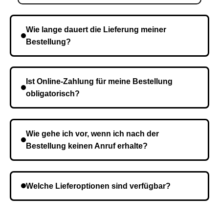
Wie lange dauert die Lieferung meiner
Bestellung?
Die Lieferzeit variiert je nach Ihrem Standort. Nach
Bestätigung der Bestellung senden wir sie an den
Ist Online-Zahlung für meine Bestellung
Kurierdienst und die Zeit hängt davon ab.
obligatorisch?
Nein, eine Vorauszahlung ist nicht erforderlich. Sie
zahlen den Gesamtbetrag der Bestellung bei Erhalt.
Wie gehe ich vor, wenn ich nach der
Bestellung keinen Anruf erhalte?
Es ist möglich, dass Sie eine falsche Telefonnummer
angegeben haben. Überprüfen Sie die Informationen
Welche Lieferoptionen sind verfügbar?
und wiederholen Sie gegebenenfalls die Bestellung.
Bei der Bestellbestätigung können Sie die